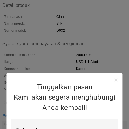
Detail produk
Tempat asal:
Cina
Nama merek:
Silk
Nomor model:
D032
Syarat-syarat pembayaran & pengiriman
Kuantitas min Order:
2000PCS
Harga:
USD 1-1.2/set
Kemasan rincian:
Karton
Waktu pengiriman:
30days
Syarat-syarat pembayaran:
T/T atau l
Tinggalkan pesan
Menyediakan kemampuan:
10000sets/bulan
Kami akan segera menghubungi
Deskripsi
Anda kembali!
Pemasangan Coffin
casket hardware
funeral accessories
Cahaya Tinggi:
,