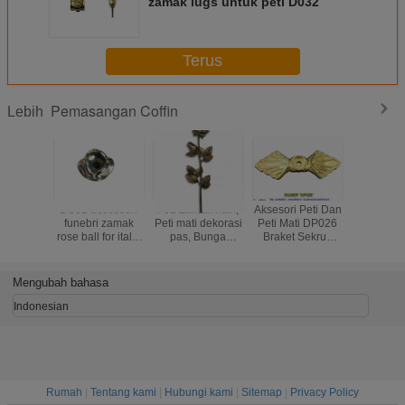
zamak lugs untuk peti D032
Terus
Pemasangan Coffin
Lebih
DS01 accessori
F02 Zamak naik,
Aksesori Peti Dan
Zamak Ro
funebri zamak
Peti mati dekorasi
Peti Mati DP026
Mati Fi
rose ball for italia
pas, Bunga
Braket Sekrup
Dekorasi
cofani
paduan seng, 36 *
Accessorios Para
Paduan
13 cm warna
Ataudes 3.2 × 9.3
Ukuran 
perunggu antik
Cm
13cm E
Mengubah bahasa
Perunggu
Indonesian
Rumah
|
Tentang kami
|
Hubungi kami
|
Sitemap
|
Privacy Policy