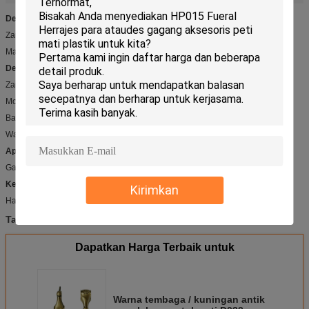
Detail Cepat:
Zamak lugs untuk peti D032
Max angkat 50kg
Deskripsi:
Zamak lugs untuk peti D032
Model No: D032
Bahan: Zamak
Warna: emas, kuningan antik atau tembaga antik
Aplikasi:
Gagang dan dekorasi peti kayu atau logam
Keunggulan kompetitif:
Kirimkan
Harga kompetitif dan kualitas tinggi
perangkat keras peti mati
peti mati
coffin bar
Tag:
,
,
Dapatkan Harga Terbaik untuk
Warna tembaga / kuningan antik